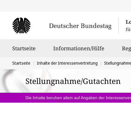
L
fü
Hauptnavigation
Startseite
Informationen/Hilfe
Reg
Sie
Startseite
Inhalte der Interessenvertretung
Stellungnahm
befinden
Stellungnahme/Gutachten
sich
hier:
Die Inhalte beruhen allein auf Angaben der Interessenver