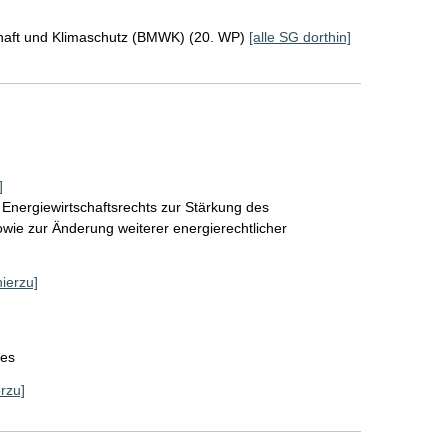
chaft und Klimaschutz (BMWK) (20. WP)
[alle SG dorthin]
]
Energiewirtschaftsrechts zur Stärkung des
wie zur Änderung weiterer energierechtlicher
hierzu]
zes
erzu]