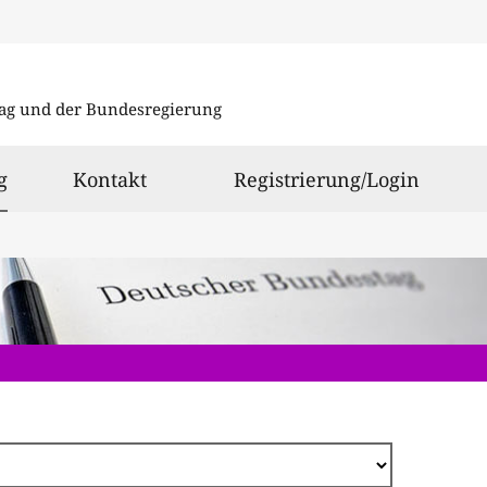
Direkt
zum
ag und der Bundesregierung
Inhalt
ausgewählt
g
Kontakt
Registrierung/Login