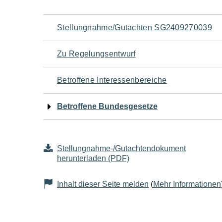
Navigation
Stellungnahme/Gutachten SG2409270039
für
Zu Regelungsentwurf
den
Betroffene Interessenbereiche
Seiteninhalt
Betroffene Bundesgesetze
Stellungnahme-/Gutachtendokument
herunterladen (PDF)
Inhalt dieser Seite melden
(
Mehr Informationen