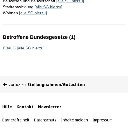
Bauwesen und Bauwirtschaft
[alle SG hierzu]
Stadtentwicklung
[alle SG hierzu]
Wohnen
[alle SG hierzu]
Betroffene Bundesgesetze (1)
BBauG
[alle SG hierzu]
Sie
zurück zu:
Stellungnahmen/Gutachten
befinden
sich
hier:
Interne
Hilfe
Kontakt
Newsletter
Links
Barrierefreiheit
Datenschutz
Inhalte melden
Impressum