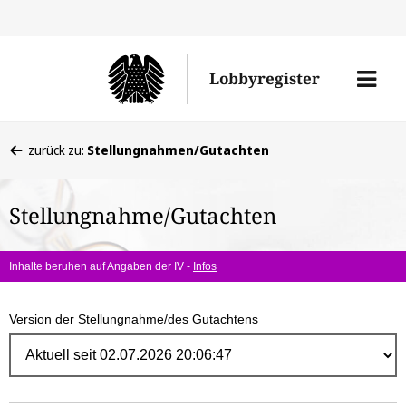
Direk
zum
Men
Lobbyregister
Inhal
öffne
Sie
zurück zu:
Stellungnahmen/Gutachten
befinden
sich
Stellungnahme/Gutachten
hier:
Inhalte beruhen auf Angaben der IV -
Infos
Version der Stellungnahme/des Gutachtens