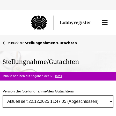
Direk
zum
Men
Lobbyregister
Inhal
öffne
Sie
zurück zu:
Stellungnahmen/Gutachten
befinden
sich
Stellungnahme/Gutachten
hier:
Inhalte beruhen auf Angaben der IV -
Infos
Version der Stellungnahme/des Gutachtens