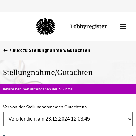
Direk
zum
Men
Lobbyregister
Inhal
öffne
Sie
zurück zu:
Stellungnahmen/Gutachten
befinden
sich
Stellungnahme/Gutachten
hier:
Inhalte beruhen auf Angaben der IV -
Infos
Version der Stellungnahme/des Gutachtens