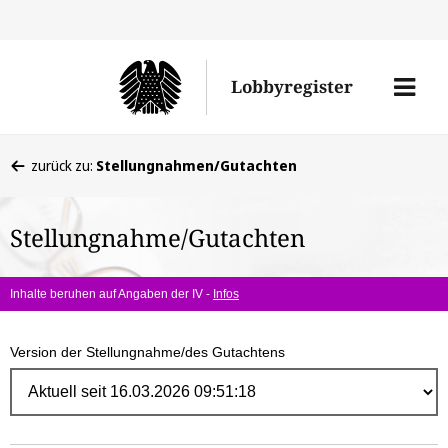
Direk
zum
Men
Lobbyregister
Inhal
öffne
Sie
zurück zu:
Stellungnahmen/Gutachten
befinden
sich
Stellungnahme/Gutachten
hier:
Inhalte beruhen auf Angaben der IV -
Infos
Version der Stellungnahme/des Gutachtens