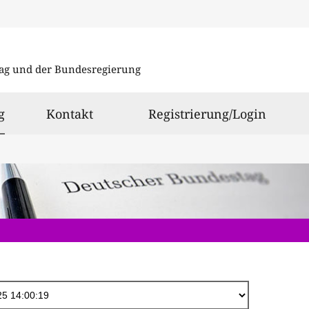
Direkt
zum
ag und der Bundesregierung
Inhalt
ausgewählt
g
Kontakt
Registrierung/Login