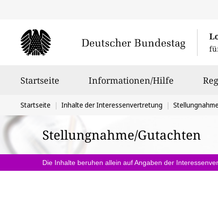
L
fü
Hauptnavigation
Startseite
Informationen/Hilfe
Reg
Sie
Startseite
Inhalte der Interessenvertretung
Stellungnahm
befinden
Stellungnahme/Gutachten
sich
hier:
Die Inhalte beruhen allein auf Angaben der Interessenver