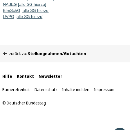
NABEG
[alle SG hierzu]
BImSchG
[alle SG hierzu]
UVPG
[alle SG hierzu]
Sie
zurück zu:
Stellungnahmen/Gutachten
befinden
sich
hier:
Interne
Hilfe
Kontakt
Newsletter
Links
Barrierefreiheit
Datenschutz
Inhalte melden
Impressum
© Deutscher Bundestag