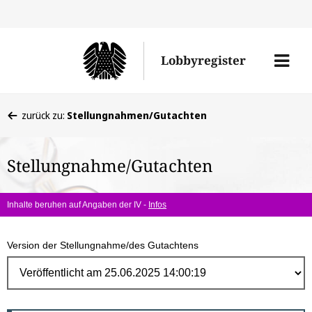
Direk
zum
Men
Lobbyregister
Inhal
öffne
Sie
zurück zu:
Stellungnahmen/Gutachten
befinden
sich
Stellungnahme/Gutachten
hier:
Inhalte beruhen auf Angaben der IV -
Infos
Version der Stellungnahme/des Gutachtens