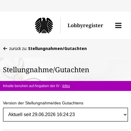
Direk
zum
Men
Lobbyregister
Inhal
öffne
Sie
zurück zu:
Stellungnahmen/Gutachten
befinden
sich
Stellungnahme/Gutachten
hier:
Inhalte beruhen auf Angaben der IV -
Infos
Version der Stellungnahme/des Gutachtens