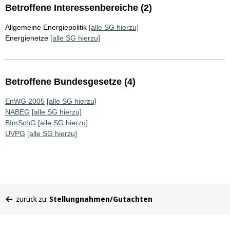
Betroffene Interessenbereiche (2)
Allgemeine Energiepolitik
[alle SG hierzu]
Energienetze
[alle SG hierzu]
Betroffene Bundesgesetze (4)
EnWG 2005
[alle SG hierzu]
NABEG
[alle SG hierzu]
BImSchG
[alle SG hierzu]
UVPG
[alle SG hierzu]
Sie
zurück zu:
Stellungnahmen/Gutachten
befinden
sich