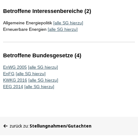
Betroffene Interessenbereiche (2)
Allgemeine Energiepolitik
[alle SG hierzu]
Erneuerbare Energien
[alle SG hierzu]
Betroffene Bundesgesetze (4)
EnWG 2005
[alle SG hierzu]
EnFG
[alle SG hierzu]
KWKG 2016
[alle SG hierzu]
EEG 2014
[alle SG hierzu]
Sie
zurück zu:
Stellungnahmen/Gutachten
befinden
sich