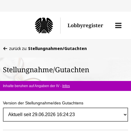
Direk
zum
Men
Lobbyregister
Inhal
öffne
Sie
zurück zu:
Stellungnahmen/Gutachten
befinden
sich
Stellungnahme/Gutachten
hier:
Inhalte beruhen auf Angaben der IV -
Infos
Version der Stellungnahme/des Gutachtens