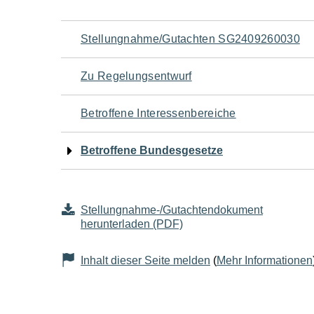
Navigation
Stellungnahme/Gutachten SG2409260030
für
Zu Regelungsentwurf
den
Betroffene Interessenbereiche
Seiteninhalt
Betroffene Bundesgesetze
Stellungnahme-/Gutachtendokument
herunterladen (PDF)
Inhalt dieser Seite melden
(
Mehr Informationen