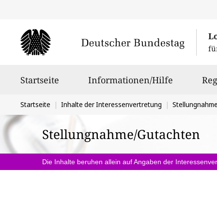
L
fü
Hauptnavigation
Startseite
Informationen/Hilfe
Reg
Sie
Startseite
Inhalte der Interessenvertretung
Stellungnahm
befinden
Stellungnahme/Gutachten
sich
hier:
Die Inhalte beruhen allein auf Angaben der Interessenver