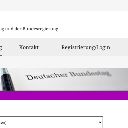
Direkt
zum
ag und der Bundesregierung
Inhalt
ausgewählt
g
Kontakt
Registrierung/Login