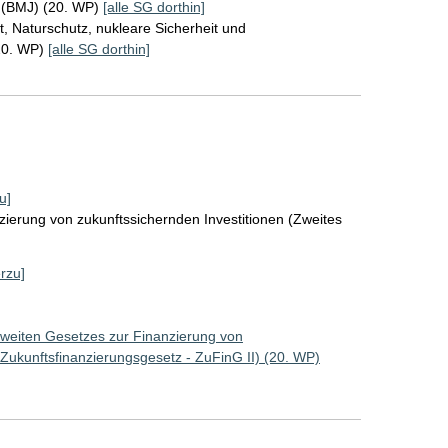
z (BMJ) (20. WP)
[alle SG dorthin]
, Naturschutz, nukleare Sicherheit und
20. WP)
[alle SG dorthin]
u]
zierung von zukunftssichernden Investitionen (Zweites
erzu]
Zweiten Gesetzes zur Finanzierung von
 Zukunftsfinanzierungsgesetz - ZuFinG II) (20. WP)