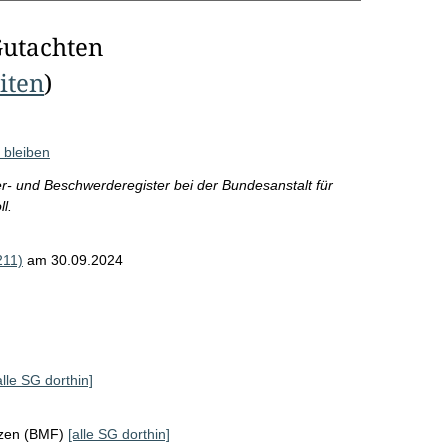
Gutachten
eiten
)
 bleiben
ter- und Beschwerderegister bei der Bundesanstalt für
l.
211)
am 30.09.2024
alle SG dorthin]
nzen (BMF)
[alle SG dorthin]