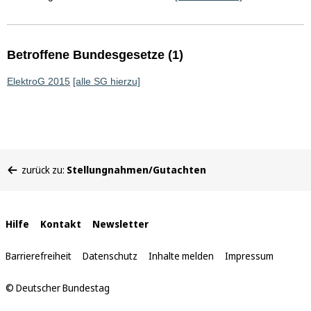
Betroffene Bundesgesetze (1)
ElektroG 2015
[alle SG hierzu]
Sie
zurück zu:
Stellungnahmen/Gutachten
befinden
sich
hier:
Interne
Hilfe
Kontakt
Newsletter
Links
Barrierefreiheit
Datenschutz
Inhalte melden
Impressum
© Deutscher Bundestag