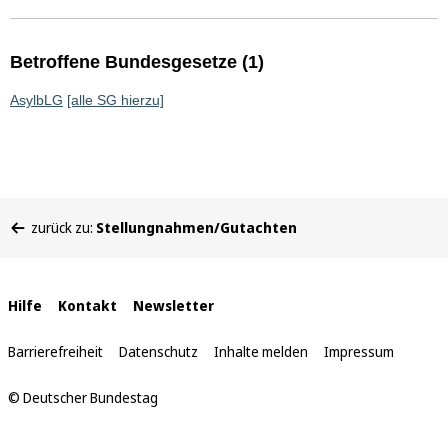
Betroffene Bundesgesetze (1)
AsylbLG
[alle SG hierzu]
Sie
zurück zu:
Stellungnahmen/Gutachten
befinden
sich
hier:
Interne
Hilfe
Kontakt
Newsletter
Links
Barrierefreiheit
Datenschutz
Inhalte melden
Impressum
© Deutscher Bundestag