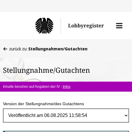
Direk
zum
Men
Lobbyregister
Inhal
öffne
Sie
zurück zu:
Stellungnahmen/Gutachten
befinden
sich
Stellungnahme/Gutachten
hier:
Inhalte beruhen auf Angaben der IV -
Infos
Version der Stellungnahme/des Gutachtens