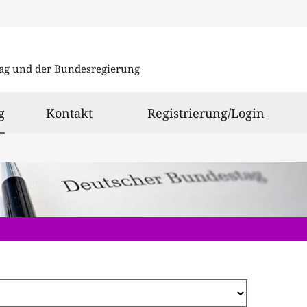
Direkt
zum
ag und der Bundesregierung
Inhalt
ausgewählt
g
Kontakt
Registrierung/Login