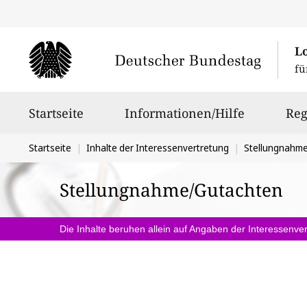
L
fü
Hauptnavigation
Startseite
Informationen/Hilfe
Reg
Sie
Startseite
Inhalte der Interessenvertretung
Stellungnahm
befinden
Stellungnahme/Gutachten
sich
hier:
Die Inhalte beruhen allein auf Angaben der Interessenver