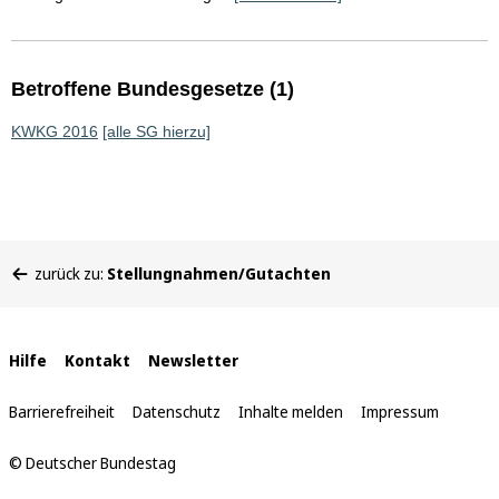
Betroffene Bundesgesetze (1)
KWKG 2016
[alle SG hierzu]
Sie
zurück zu:
Stellungnahmen/Gutachten
befinden
sich
hier:
Interne
Hilfe
Kontakt
Newsletter
Links
Barrierefreiheit
Datenschutz
Inhalte melden
Impressum
© Deutscher Bundestag