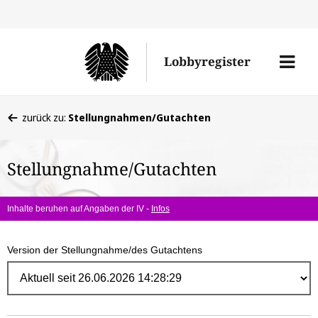
Direk
zum
Men
Lobbyregister
Inhal
öffne
Sie
zurück zu:
Stellungnahmen/Gutachten
befinden
sich
Stellungnahme/Gutachten
hier:
Inhalte beruhen auf Angaben der IV -
Infos
Version der Stellungnahme/des Gutachtens