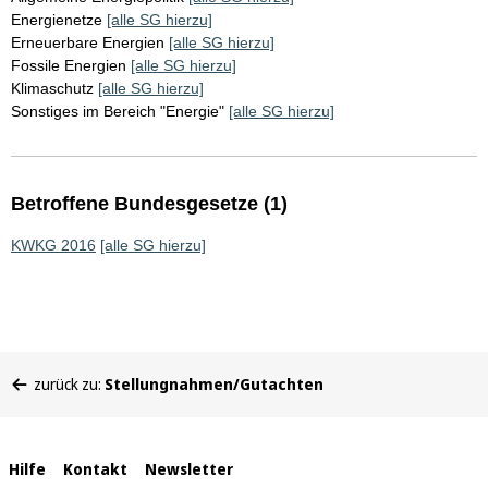
Energienetze
[alle SG hierzu]
Erneuerbare Energien
[alle SG hierzu]
Fossile Energien
[alle SG hierzu]
Klimaschutz
[alle SG hierzu]
Sonstiges im Bereich "Energie"
[alle SG hierzu]
Betroffene Bundesgesetze (1)
KWKG 2016
[alle SG hierzu]
Sie
zurück zu:
Stellungnahmen/Gutachten
befinden
sich
hier:
Interne
Hilfe
Kontakt
Newsletter