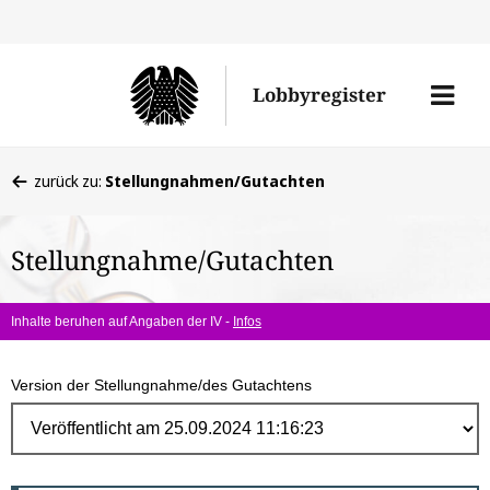
Direk
zum
Men
Lobbyregister
Inhal
öffne
Sie
zurück zu:
Stellungnahmen/Gutachten
befinden
sich
Stellungnahme/Gutachten
hier:
Inhalte beruhen auf Angaben der IV -
Infos
Version der Stellungnahme/des Gutachtens