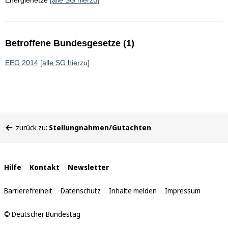
Energienetze
[alle SG hierzu]
Betroffene Bundesgesetze (1)
EEG 2014
[alle SG hierzu]
Sie
zurück zu:
Stellungnahmen/Gutachten
befinden
sich
hier:
Interne
Hilfe
Kontakt
Newsletter
Links
Barrierefreiheit
Datenschutz
Inhalte melden
Impressum
© Deutscher Bundestag