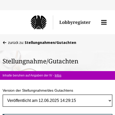
Direk
zum
Men
Lobbyregister
Inhal
öffne
Sie
zurück zu:
Stellungnahmen/Gutachten
befinden
sich
Stellungnahme/Gutachten
hier:
Inhalte beruhen auf Angaben der IV -
Infos
Version der Stellungnahme/des Gutachtens