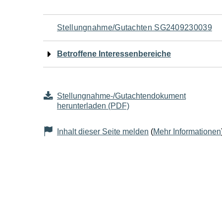
Navigation
Stellungnahme/Gutachten SG2409230039
für
Betroffene Interessenbereiche
den
Seiteninhalt
Stellungnahme-/Gutachtendokument
herunterladen (PDF)
Inhalt dieser Seite melden
(
Mehr Informationen