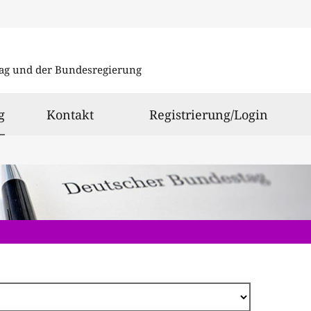
Direkt
zum
ag und der Bundesregierung
Inhalt
ausgewählt
g
Kontakt
Registrierung/Login