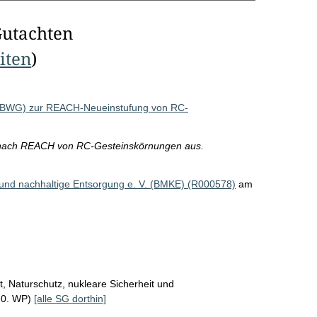
Gutachten
eiten
)
 (BWG) zur REACH-Neueinstufung von RC-
g nach REACH von RC-Gesteinskörnungen aus.
 und nachhaltige Entsorgung e. V. (BMKE) (R000578)
am
, Naturschutz, nukleare Sicherheit und
20. WP)
[alle SG dorthin]