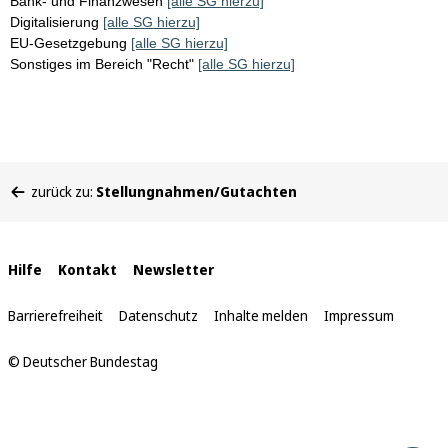
Bank- und Finanzwesen
[alle SG hierzu]
Digitalisierung
[alle SG hierzu]
EU-Gesetzgebung
[alle SG hierzu]
Sonstiges im Bereich "Recht"
[alle SG hierzu]
Sie
zurück zu:
Stellungnahmen/Gutachten
befinden
sich
hier:
Interne
Hilfe
Kontakt
Newsletter
Links
Barrierefreiheit
Datenschutz
Inhalte melden
Impressum
© Deutscher Bundestag