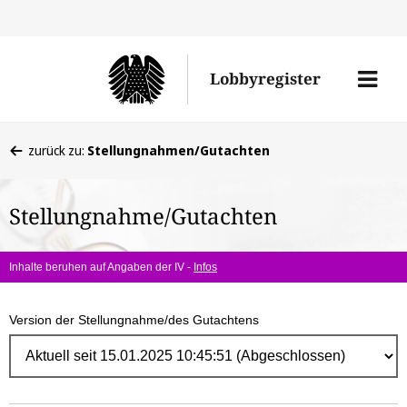
Direk
zum
Men
Lobbyregister
Inhal
öffne
Sie
zurück zu:
Stellungnahmen/Gutachten
befinden
sich
Stellungnahme/Gutachten
hier:
Inhalte beruhen auf Angaben der IV -
Infos
Version der Stellungnahme/des Gutachtens