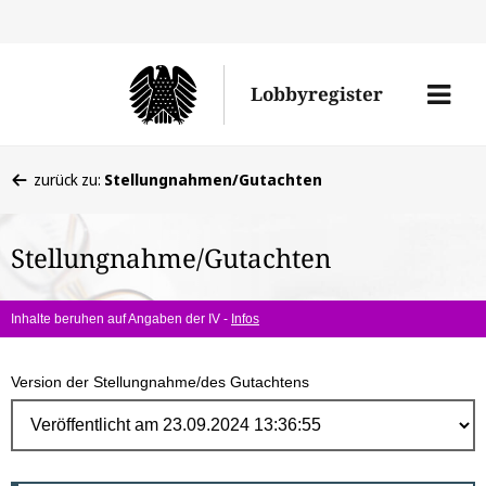
Direk
zum
Men
Lobbyregister
Inhal
öffne
Sie
zurück zu:
Stellungnahmen/Gutachten
befinden
sich
Stellungnahme/Gutachten
hier:
Inhalte beruhen auf Angaben der IV -
Infos
Version der Stellungnahme/des Gutachtens