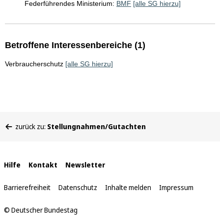
Federführendes Ministerium:
BMF
[alle SG hierzu]
Betroffene Interessenbereiche (1)
Verbraucherschutz
[alle SG hierzu]
Sie
zurück zu:
Stellungnahmen/Gutachten
befinden
sich
hier:
Interne
Hilfe
Kontakt
Newsletter
Links
Barrierefreiheit
Datenschutz
Inhalte melden
Impressum
© Deutscher Bundestag