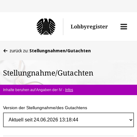
Direk
zum
Men
Lobbyregister
Inhal
öffne
Sie
zurück zu:
Stellungnahmen/Gutachten
befinden
sich
Stellungnahme/Gutachten
hier:
Inhalte beruhen auf Angaben der IV -
Infos
Version der Stellungnahme/des Gutachtens