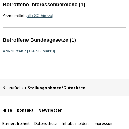
Betroffene Interessenbereiche (1)
Arzneimittel
[alle SG hierzu]
Betroffene Bundesgesetze (1)
AM-NutzenV
[alle SG hierzu]
Sie
zurück zu:
Stellungnahmen/Gutachten
befinden
sich
hier:
Interne
Hilfe
Kontakt
Newsletter
Links
Barrierefreiheit
Datenschutz
Inhalte melden
Impressum