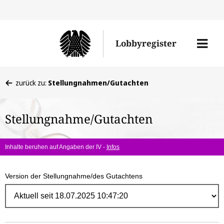
Direk
zum
Men
Lobbyregister
Inhal
öffne
Sie
zurück zu:
Stellungnahmen/Gutachten
befinden
sich
Stellungnahme/Gutachten
hier:
Inhalte beruhen auf Angaben der IV -
Infos
Version der Stellungnahme/des Gutachtens