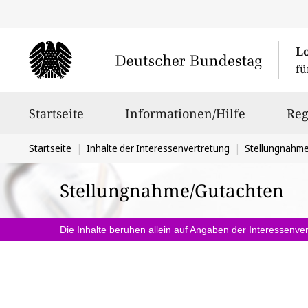
L
fü
Hauptnavigation
Startseite
Informationen/Hilfe
Reg
Sie
Startseite
Inhalte der Interessenvertretung
Stellungnahm
befinden
Stellungnahme/Gutachten
sich
hier:
Die Inhalte beruhen allein auf Angaben der Interessenver