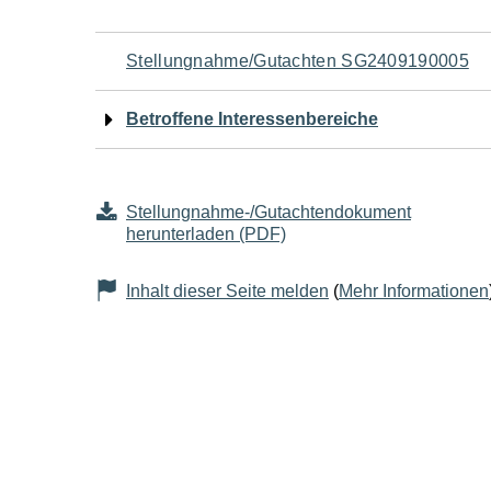
Navigation
Stellungnahme/Gutachten SG2409190005
für
Betroffene Interessenbereiche
den
Seiteninhalt
Stellungnahme-/Gutachtendokument
herunterladen (PDF)
Inhalt dieser Seite melden
(
Mehr Informationen