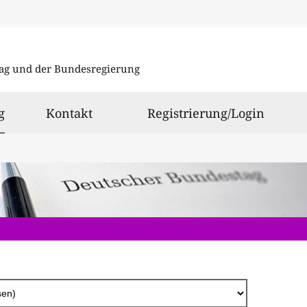
Direkt
zum
ag und der Bundesregierung
Inhalt
ausgewählt
g
Kontakt
Registrierung/Login