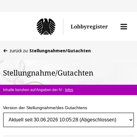
Direk
zum
Men
Lobbyregister
Inhal
öffne
Sie
zurück zu:
Stellungnahmen/Gutachten
befinden
sich
Stellungnahme/Gutachten
hier:
Inhalte beruhen auf Angaben der IV -
Infos
Version der Stellungnahme/des Gutachtens