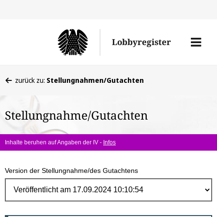
Direk
zum
Men
Lobbyregister
Inhal
öffne
Sie
zurück zu:
Stellungnahmen/Gutachten
befinden
sich
Stellungnahme/Gutachten
hier:
Inhalte beruhen auf Angaben der IV -
Infos
Version der Stellungnahme/des Gutachtens