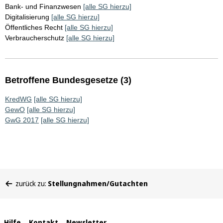
Bank- und Finanzwesen
[alle SG hierzu]
Digitalisierung
[alle SG hierzu]
Öffentliches Recht
[alle SG hierzu]
Verbraucherschutz
[alle SG hierzu]
Betroffene Bundesgesetze (3)
KredWG
[alle SG hierzu]
GewO
[alle SG hierzu]
GwG 2017
[alle SG hierzu]
Sie
zurück zu:
Stellungnahmen/Gutachten
befinden
sich
hier:
Hilfe
Kontakt
Newsletter