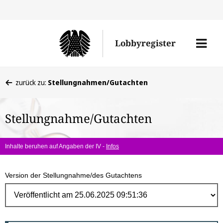
Direk
zum
Men
Lobbyregister
Inhal
öffne
Sie
zurück zu:
Stellungnahmen/Gutachten
befinden
sich
Stellungnahme/Gutachten
hier:
Inhalte beruhen auf Angaben der IV -
Infos
Version der Stellungnahme/des Gutachtens