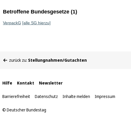
Betroffene Bundesgesetze (1)
VerpackG
[alle SG hierzu]
Sie
zurück zu:
Stellungnahmen/Gutachten
befinden
sich
hier:
Interne
Hilfe
Kontakt
Newsletter
Links
Barrierefreiheit
Datenschutz
Inhalte melden
Impressum
© Deutscher Bundestag