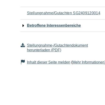
Navigation
Stellungnahme/Gutachten SG2409120014
für
Betroffene Interessenbereiche
den
Seiteninhalt
Stellungnahme-/Gutachtendokument
herunterladen (PDF)
Inhalt dieser Seite melden
(
Mehr Informationen