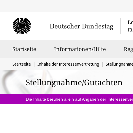
L
fü
Hauptnavigation
Startseite
Informationen/Hilfe
Reg
Sie
Startseite
Inhalte der Interessenvertretung
Stellungnahm
befinden
Stellungnahme/Gutachten
sich
hier:
Die Inhalte beruhen allein auf Angaben der Interessenver