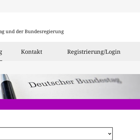
Direkt
zum
ag und der Bundesregierung
Inhalt
ausgewählt
g
Kontakt
Registrierung/Login