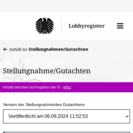
Direk
zum
Men
Lobbyregister
Inhal
öffne
Sie
zurück zu:
Stellungnahmen/Gutachten
befinden
sich
Stellungnahme/Gutachten
hier:
Inhalte beruhen auf Angaben der IV -
Infos
Version der Stellungnahme/des Gutachtens