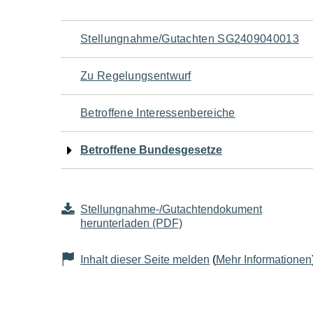
Navigation
Stellungnahme/Gutachten SG2409040013
für
Zu Regelungsentwurf
den
Betroffene Interessenbereiche
Seiteninhalt
Betroffene Bundesgesetze
Stellungnahme-/Gutachtendokument
herunterladen (PDF)
Inhalt dieser Seite melden
(
Mehr Informationen