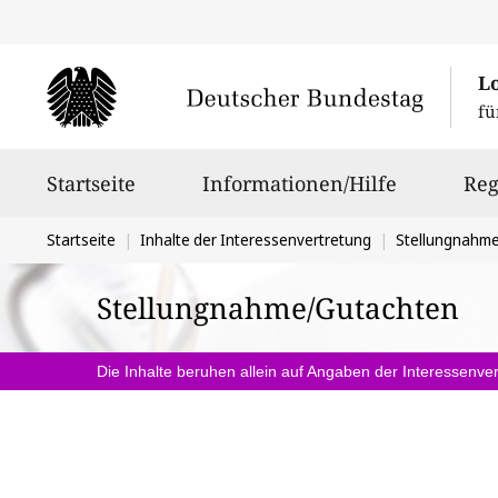
L
fü
Hauptnavigation
Startseite
Informationen/Hilfe
Reg
Sie
Startseite
Inhalte der Interessenvertretung
Stellungnahm
befinden
Stellungnahme/Gutachten
sich
hier:
Die Inhalte beruhen allein auf Angaben der Interessenver