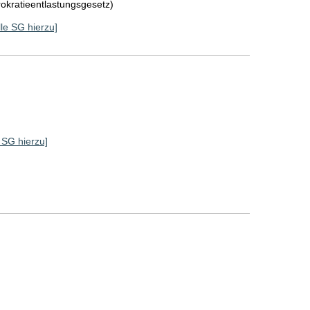
rokratieentlastungsgesetz)
lle SG hierzu]
]
e SG hierzu]