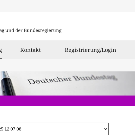
Direkt
zum
ag und der Bundesregierung
Inhalt
ausgewählt
g
Kontakt
Registrierung/Login