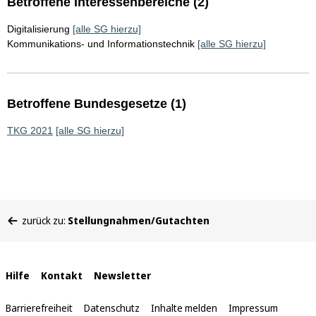
Betroffene Interessenbereiche (2)
Digitalisierung
[alle SG hierzu]
Kommunikations- und Informationstechnik
[alle SG hierzu]
Betroffene Bundesgesetze (1)
TKG 2021
[alle SG hierzu]
Sie
zurück zu:
Stellungnahmen/Gutachten
befinden
sich
hier:
Interne
Hilfe
Kontakt
Newsletter
Links
Barrierefreiheit
Datenschutz
Inhalte melden
Impressum