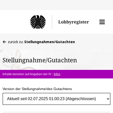
Direk
zum
Men
Lobbyregister
Inhal
öffne
Sie
zurück zu:
Stellungnahmen/Gutachten
befinden
sich
Stellungnahme/Gutachten
hier:
Inhalte beruhen auf Angaben der IV -
Infos
Version der Stellungnahme/des Gutachtens