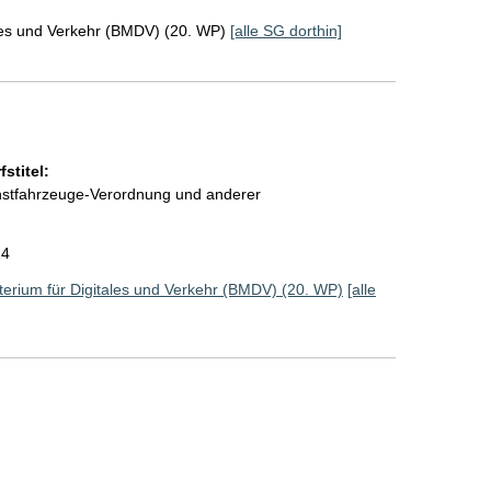
ales und Verkehr (BMDV) (20. WP)
[alle SG dorthin]
stitel:
instfahrzeuge-Verordnung und anderer
24
erium für Digitales und Verkehr (BMDV) (20. WP)
[alle