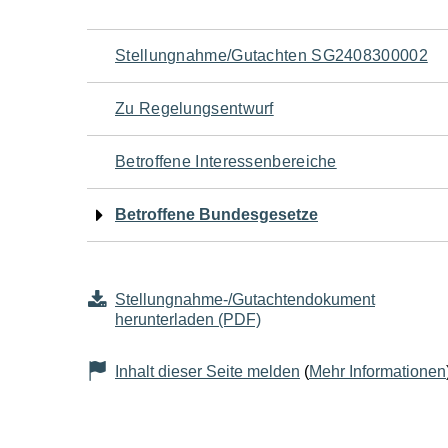
Navigation
Stellungnahme/Gutachten SG2408300002
für
Zu Regelungsentwurf
den
Betroffene Interessenbereiche
Seiteninhalt
Betroffene Bundesgesetze
Stellungnahme-/Gutachtendokument
herunterladen (PDF)
Inhalt dieser Seite melden
(
Mehr Informationen