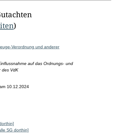
Gutachten
eiten
)
rzeuge-Verordnung und anderer
influssnahme auf das Ordnungs- und
r des VdK
am 10.12.2024
dorthin]
alle SG dorthin]