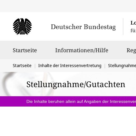
L
fü
Hauptnavigation
Startseite
Informationen/Hilfe
Reg
Sie
Startseite
Inhalte der Interessenvertretung
Stellungnahm
befinden
Stellungnahme/Gutachten
sich
hier:
Die Inhalte beruhen allein auf Angaben der Interessenver