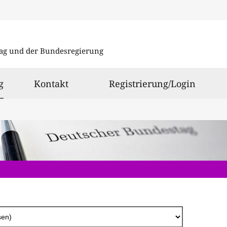
Direkt
zum
ag und der Bundesregierung
Inhalt
ausgewählt
g
Kontakt
Registrierung/Login