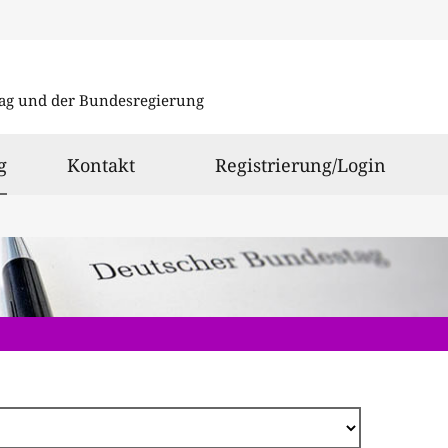
Direkt
zum
ag und der Bundesregierung
Inhalt
ausgewählt
g
Kontakt
Registrierung/Login