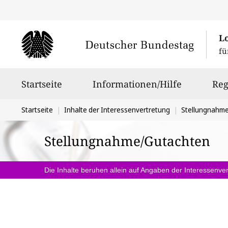
L
fü
Hauptnavigation
Startseite
Informationen/Hilfe
Reg
Sie
Startseite
Inhalte der Interessenvertretung
Stellungnahm
befinden
Stellungnahme/Gutachten
sich
hier:
Die Inhalte beruhen allein auf Angaben der Interessenver