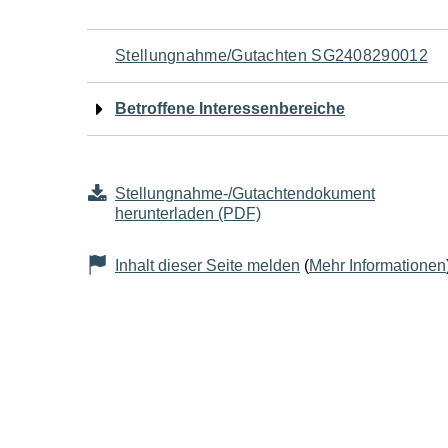
Navigation
Stellungnahme/Gutachten SG2408290012
für
Betroffene Interessenbereiche
den
Seiteninhalt
Stellungnahme-/Gutachtendokument
herunterladen (PDF)
Inhalt dieser Seite melden
(
Mehr Informationen