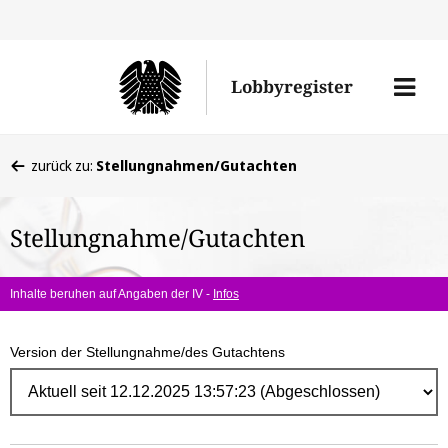
Direk
zum
Men
Lobbyregister
Inhal
öffne
Sie
zurück zu:
Stellungnahmen/Gutachten
befinden
sich
Stellungnahme/Gutachten
hier:
Inhalte beruhen auf Angaben der IV -
Infos
Version der Stellungnahme/des Gutachtens