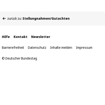
Sie
zurück zu:
Stellungnahmen/Gutachten
befinden
sich
hier:
Interne
Hilfe
Kontakt
Newsletter
Links
Barrierefreiheit
Datenschutz
Inhalte melden
Impressum
© Deutscher Bundestag