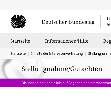
L
fü
Hauptnavigation
Startseite
Informationen/Hilfe
Reg
Sie
Startseite
Inhalte der Interessenvertretung
Stellungnahm
befinden
Stellungnahme/Gutachten
sich
hier:
Die Inhalte beruhen allein auf Angaben der Interessenver