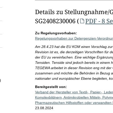
Details zu Stellungnahme/
SG2408230006 (
PDF - 8 S
Zu Regelungsvorhaben:
Regelungsvorhaben zur Detergenzien-Verordnu
Am 28.4.23 hat die EU KOM einen Vorschlag zur 
Revision ist es, die derzeitigen Vorschriften für
der EU zu vereinfachen. Eine wichtige Ergänzung
Tensiden. Tenside sind jedoch bereits in eine
TEGEWA arbeitet in dieser Revision eng mit de
zusammen und möchte die Behörden in Bezug auf
nationaler und europäischer Ebene begleiten, k
)
Bereitgestellt von:
Verband der Hersteller von Textil-, Papier-, Leder
Komplexbildnern, Antimikrobiellen Mitteln, Poly
Pharmazeutischen Hilfsstoffen oder verwandten
23.08.2024