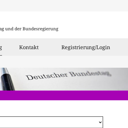
Direkt
zum
ag und der Bundesregierung
Inhalt
ausgewählt
g
Kontakt
Registrierung/Login