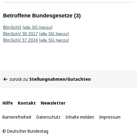
Betroffene Bundesgesetze (3)
BImSchG
[alle SG hierzu]
BImSchV 38 2017
[alle SG hierzu]
BImSchV 37 2024
[alle SG hierzu]
Sie
zurück zu:
Stellungnahmen/Gutachten
befinden
sich
hier:
Interne
Hilfe
Kontakt
Newsletter
Links
Barrierefreiheit
Datenschutz
Inhalte melden
Impressum
© Deutscher Bundestag