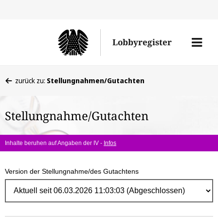
Direk
zum
Men
Lobbyregister
Inhal
öffne
Sie
zurück zu:
Stellungnahmen/Gutachten
befinden
sich
Stellungnahme/Gutachten
hier:
Inhalte beruhen auf Angaben der IV -
Infos
Version der Stellungnahme/des Gutachtens