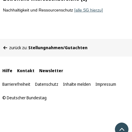
Nachhaltigkeit und Ressourcenschutz
[alle SG hierzu]
Sie
zurück zu:
Stellungnahmen/Gutachten
befinden
sich
hier:
Interne
Hilfe
Kontakt
Newsletter
Links
Barrierefreiheit
Datenschutz
Inhalte melden
Impressum
© Deutscher Bundestag
Nach