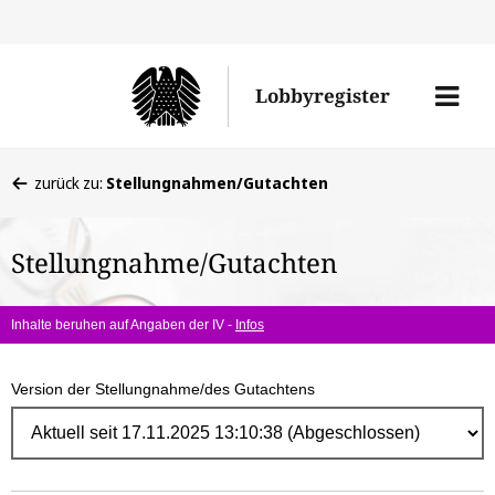
Direk
zum
Men
Lobbyregister
Inhal
öffne
Sie
zurück zu:
Stellungnahmen/Gutachten
befinden
sich
Stellungnahme/Gutachten
hier:
Inhalte beruhen auf Angaben der IV -
Infos
Version der Stellungnahme/des Gutachtens