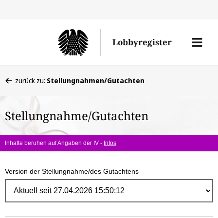
Direk
zum
Men
Lobbyregister
Inhal
öffne
Sie
zurück zu:
Stellungnahmen/Gutachten
befinden
sich
Stellungnahme/Gutachten
hier:
Inhalte beruhen auf Angaben der IV -
Infos
Version der Stellungnahme/des Gutachtens