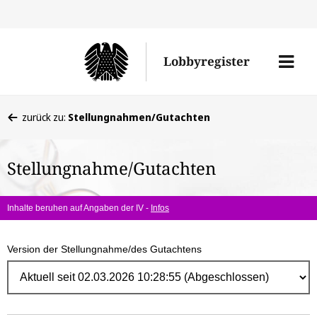
Direk
zum
Men
Lobbyregister
Inhal
öffne
Sie
zurück zu:
Stellungnahmen/Gutachten
befinden
sich
Stellungnahme/Gutachten
hier:
Inhalte beruhen auf Angaben der IV -
Infos
Version der Stellungnahme/des Gutachtens