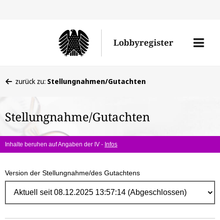
Direk
zum
Men
Lobbyregister
Inhal
öffne
Sie
zurück zu:
Stellungnahmen/Gutachten
befinden
sich
Stellungnahme/Gutachten
hier:
Inhalte beruhen auf Angaben der IV -
Infos
Version der Stellungnahme/des Gutachtens