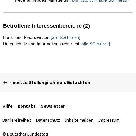
Federführendes Ministerium:
BMI (20. WP)
[alle SG hierzu]
Betroffene Interessenbereiche (2)
Bank- und Finanzwesen
[alle SG hierzu]
Datenschutz und Informationssicherheit
[alle SG hierzu]
Sie
zurück zu:
Stellungnahmen/Gutachten
befinden
sich
hier:
Interne
Hilfe
Kontakt
Newsletter
Links
Barrierefreiheit
Datenschutz
Inhalte melden
Impressum
© Deutscher Bundestag