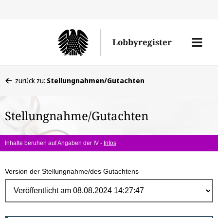
Direk
zum
Men
Lobbyregister
Inhal
öffne
Sie
zurück zu:
Stellungnahmen/Gutachten
befinden
sich
Stellungnahme/Gutachten
hier:
Inhalte beruhen auf Angaben der IV -
Infos
Version der Stellungnahme/des Gutachtens