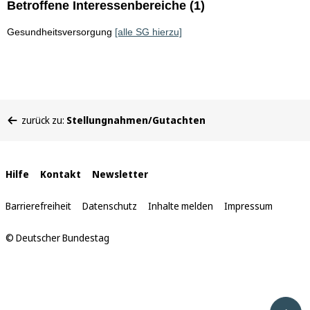
Betroffene Interessenbereiche (1)
Gesundheitsversorgung
[alle SG hierzu]
Sie
zurück zu:
Stellungnahmen/Gutachten
befinden
sich
hier:
Interne
Hilfe
Kontakt
Newsletter
Links
Barrierefreiheit
Datenschutz
Inhalte melden
Impressum
© Deutscher Bundestag