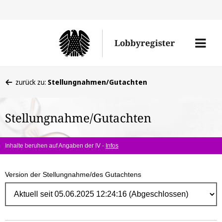
Direk
zum
Men
Lobbyregister
Inhal
öffne
Sie
zurück zu:
Stellungnahmen/Gutachten
befinden
sich
Stellungnahme/Gutachten
hier:
Inhalte beruhen auf Angaben der IV -
Infos
Version der Stellungnahme/des Gutachtens