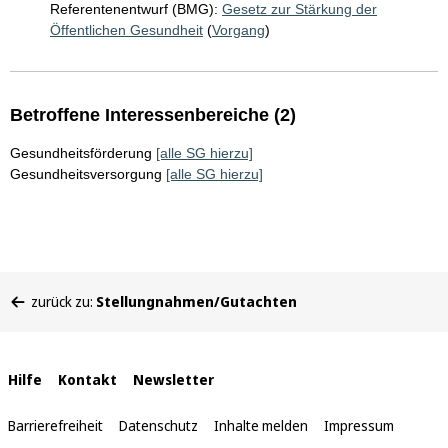
Referentenentwurf (BMG):
Gesetz zur Stärkung der
Öffentlichen Gesundheit
(
Vorgang
)
Betroffene Interessenbereiche (2)
Gesundheitsförderung
[alle SG hierzu]
Gesundheitsversorgung
[alle SG hierzu]
Sie
zurück zu:
Stellungnahmen/Gutachten
befinden
sich
hier:
Interne
Hilfe
Kontakt
Newsletter
Links
Barrierefreiheit
Datenschutz
Inhalte melden
Impressum