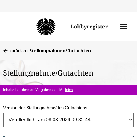
Direk
zum
Men
Lobbyregister
Inhal
öffne
Sie
zurück zu:
Stellungnahmen/Gutachten
befinden
sich
Stellungnahme/Gutachten
hier:
Inhalte beruhen auf Angaben der IV -
Infos
Version der Stellungnahme/des Gutachtens