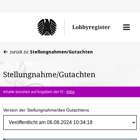
Direk
zum
Men
Lobbyregister
Inhal
öffne
Sie
zurück zu:
Stellungnahmen/Gutachten
befinden
sich
Stellungnahme/Gutachten
hier:
Inhalte beruhen auf Angaben der IV -
Infos
Version der Stellungnahme/des Gutachtens