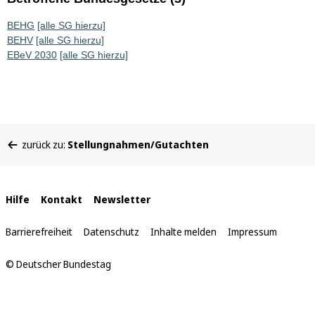
BEHG
[alle SG hierzu]
BEHV
[alle SG hierzu]
EBeV 2030
[alle SG hierzu]
Sie
zurück zu:
Stellungnahmen/Gutachten
befinden
sich
hier:
Interne
Hilfe
Kontakt
Newsletter
Links
Barrierefreiheit
Datenschutz
Inhalte melden
Impressum
© Deutscher Bundestag