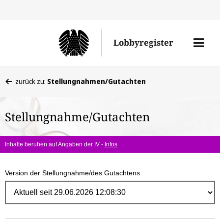
Direk
zum
Men
Lobbyregister
Inhal
öffne
Sie
zurück zu:
Stellungnahmen/Gutachten
befinden
sich
Stellungnahme/Gutachten
hier:
Inhalte beruhen auf Angaben der IV -
Infos
Version der Stellungnahme/des Gutachtens