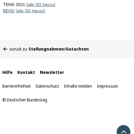
TEHG 2011
[alle SG hierzu]
BEHG
[alle SG hierzu]
Sie
zurück zu:
Stellungnahmen/Gutachten
befinden
sich
hier:
Interne
Hilfe
Kontakt
Newsletter
Links
Barrierefreiheit
Datenschutz
Inhalte melden
Impressum
© Deutscher Bundestag
Nach