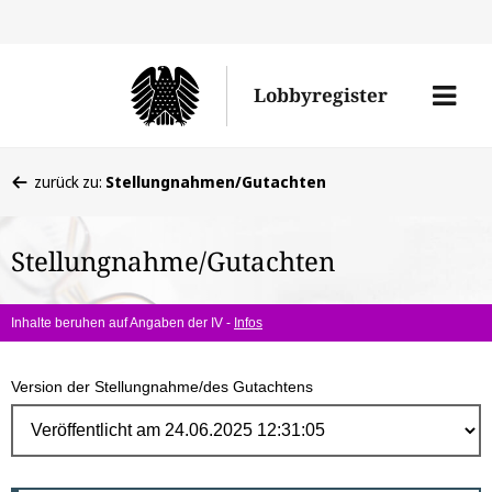
Direk
zum
Men
Lobbyregister
Inhal
öffne
Sie
zurück zu:
Stellungnahmen/Gutachten
befinden
sich
Stellungnahme/Gutachten
hier:
Inhalte beruhen auf Angaben der IV -
Infos
Version der Stellungnahme/des Gutachtens