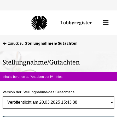
Direk
zum
Men
Lobbyregister
Inhal
öffne
Sie
zurück zu:
Stellungnahmen/Gutachten
befinden
sich
Stellungnahme/Gutachten
hier:
Inhalte beruhen auf Angaben der IV -
Infos
Version der Stellungnahme/des Gutachtens