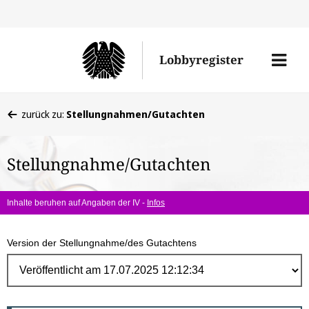
Direk
zum
Men
Lobbyregister
Inhal
öffne
Sie
zurück zu:
Stellungnahmen/Gutachten
befinden
sich
Stellungnahme/Gutachten
hier:
Inhalte beruhen auf Angaben der IV -
Infos
Version der Stellungnahme/des Gutachtens