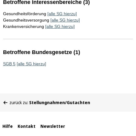
Betroffene Interessenbereiche (3)
Gesundheitsförderung
[alle SG hierzu]
Gesundheitsversorgung
[alle SG hierzu]
Krankenversicherung
[alle SG hierzu]
Betroffene Bundesgesetze (1)
SGB 5
[alle SG hierzu]
Sie
zurück zu:
Stellungnahmen/Gutachten
befinden
sich
hier:
Interne
Hilfe
Kontakt
Newsletter