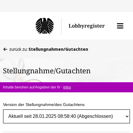
Direk
zum
Men
Lobbyregister
Inhal
öffne
Sie
zurück zu:
Stellungnahmen/Gutachten
befinden
sich
Stellungnahme/Gutachten
hier:
Inhalte beruhen auf Angaben der IV -
Infos
Version der Stellungnahme/des Gutachtens