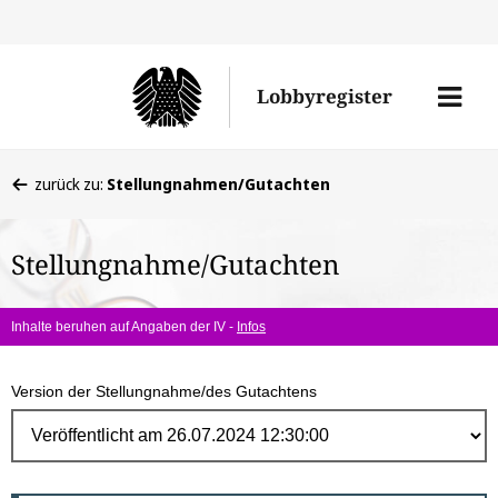
Direk
zum
Men
Lobbyregister
Inhal
öffne
Sie
zurück zu:
Stellungnahmen/Gutachten
befinden
sich
Stellungnahme/Gutachten
hier:
Inhalte beruhen auf Angaben der IV -
Infos
Version der Stellungnahme/des Gutachtens