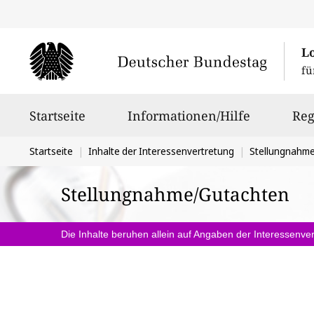
L
fü
Hauptnavigation
Startseite
Informationen/Hilfe
Reg
Sie
Startseite
Inhalte der Interessenvertretung
Stellungnahm
befinden
Stellungnahme/Gutachten
sich
hier:
Die Inhalte beruhen allein auf Angaben der Interessenver