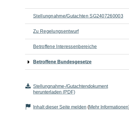
Navigation
Stellungnahme/Gutachten SG2407260003
für
Zu Regelungsentwurf
den
Betroffene Interessenbereiche
Seiteninhalt
Betroffene Bundesgesetze
Stellungnahme-/Gutachtendokument
herunterladen (PDF)
Inhalt dieser Seite melden
(
Mehr Informationen