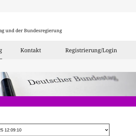
Direkt
zum
ag und der Bundesregierung
Inhalt
ausgewählt
g
Kontakt
Registrierung/Login