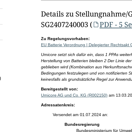
Details zu Stellungnahme/
SG2407240003 (
PDF - 5 S
Zu Regelungsvorhaben:
EU Batterie Verordnung | Delegierter Rechtsakt
Umicore setzt sich dafür ein, dass 1 PPAs weiter
Herstellung von Batterien bleiben 2 Der Linie d
geblieben wird (Kombination aus Herkunftsnachw
Bedingungen festzulegen und von notifizierten S
)
keinesfalls als grundsätzliche Regel zur Anwe
Bereitgestellt von:
Umicore AG und Co. KG (R002150)
am 13.03.2
Adressatenkreis:
Versendet am 01.07.2024 an:
Bundesregierung
Bundesministerium für Umwelt