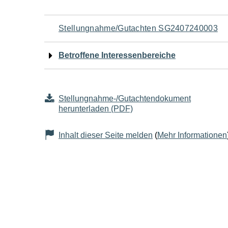
Navigation
Stellungnahme/Gutachten SG2407240003
für
Betroffene Interessenbereiche
den
Seiteninhalt
Stellungnahme-/Gutachtendokument
herunterladen (PDF)
Inhalt dieser Seite melden
(
Mehr Informationen