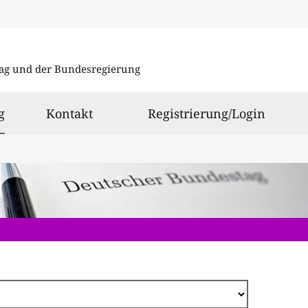
Direkt
zum
ag und der Bundesregierung
Inhalt
ausgewählt
g
Kontakt
Registrierung/Login