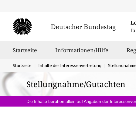
L
fü
Hauptnavigation
Startseite
Informationen/Hilfe
Reg
Sie
Startseite
Inhalte der Interessenvertretung
Stellungnahm
befinden
Stellungnahme/Gutachten
sich
hier:
Die Inhalte beruhen allein auf Angaben der Interessenver